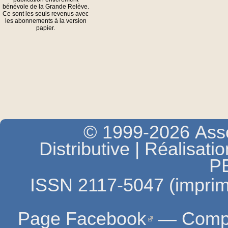
bénévole de la Grande Relève.
Ce sont les seuls revenus avec
les abonnements à la version
papier.
© 1999-2026 Asso
Distributive | Réalisati
P
ISSN 2117-5047 (imprim
Page Facebook
—
Compt