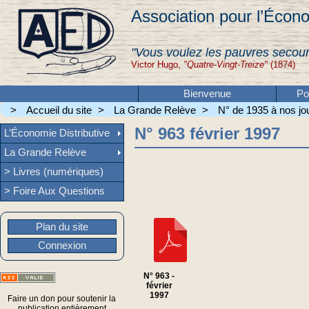
Association pour l’Écono
"Vous voulez les pauvres secour
Victor Hugo,
"Quatre-Vingt-Treize"
(1874)
Bienvenue
Po
>
Accueil du site
>
La Grande Relève
>
N° de 1935 à nos jou
N° 963 février 1997
L’Économie Distributive
La Grande Relève
> Livres (numériques)
> Foire Aux Questions
Plan du site
Connexion
N° 963 -
février
1997
Faire un don pour soutenir la
publication entièrement