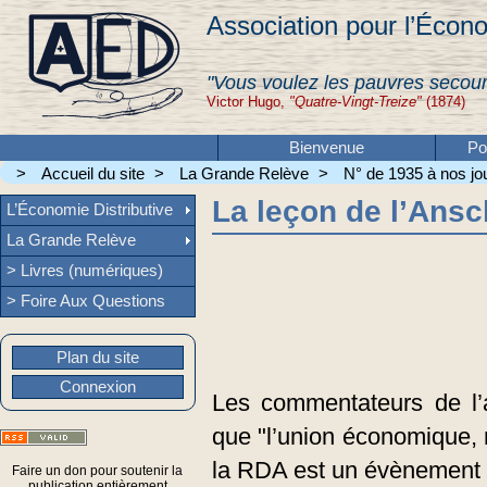
Association pour l’Écono
"Vous voulez les pauvres secour
Victor Hugo,
"Quatre-Vingt-Treize"
(1874)
Bienvenue
Po
>
Accueil du site
>
La Grande Relève
>
N° de 1935 à nos jou
La leçon de l’Ansc
L’Économie Distributive
La Grande Relève
> Livres (numériques)
> Foire Aux Questions
Plan du site
Connexion
Les commentateurs de l’a
que "l’union économique, 
la RDA est un évènement 
Faire un don pour soutenir la
publication entièrement