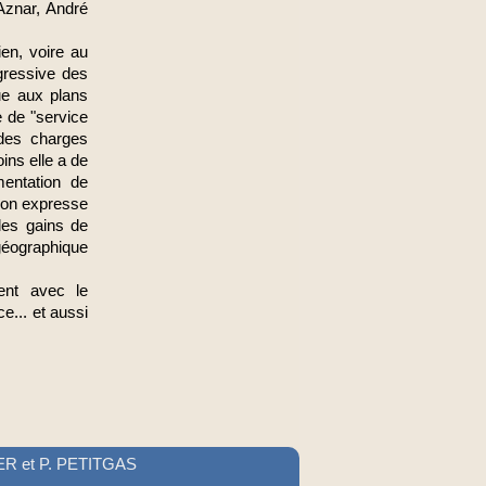
 Aznar, André
ien, voire au
ogressive des
ue aux plans
e de "service
 des charges
ins elle a de
mentation de
tion expresse
les gains de
géographique
ment avec le
... et aussi
LIER et P. PETITGAS