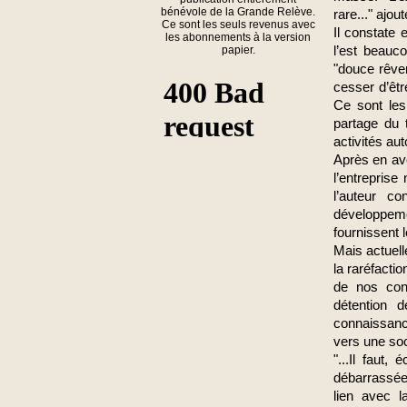
bénévole de la Grande Relève.
rare..." ajoute
Ce sont les seuls revenus avec
Il constate 
les abonnements à la version
papier.
l’est beauc
"douce rêver
cesser d’êtr
Ce sont les 
partage du t
activités au
Après en avo
l’entreprise
l’auteur co
développeme
fournissent l
Mais actuelle
la raréfactio
de nos cons
détention 
connaissance
vers une soc
"...Il faut, 
débarrassée 
lien avec l