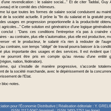
d’une revendication : le salaire social..." Et de citer Taddaï, Guy
uveau) et le comité des chômeurs.
ime lui que toutes les formes de salaire social conduisent au maint
 de la société actuelle. Il prône la "fin du salariat et la gratuité pr
 des usages en progression proportionnelle à la productivité obten
et agricoles..." Cette solution est génératrice d’une logique généralisé
il conclut : "Dans ces conditions l’entreprise n’a pas à craindre
res - au contraire, plus elle s’automatise, plus elle est productive, mo
verser -et le producteur, le salarié n’a rien à redouter de l’aug
 (au contraire, son temps "obligé" de travail pourra baisser à la condi
ité plus importante des usages et des services. Il est évident que 
é ne pourront être pris en compte qu’au niveau d’une entité 
 (région, nation, fédération).
ème, qui s’installe de manière progressive, s’accorde totale
nt de la société marchande, avec le dépérissement de la concurrence
rissement de l’Etat.
e bloc-notes.
ation pour l’Économie Distributive | Réalisation éditoriale : Y. GRE
ISSN 2117-5047 (imprimé) ; ISSN 2493-2752 (en ligne)