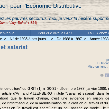
ion pour l’Économie Distributive
ez les pauvres secourus, moi, je veux la misère supprim
Quatre-Vingt-Treize"
(1874)
ienvenue
Pour que vive la GR !
La GR chez v
ve
>
N° de 1935 à nos jours...
>
De 1988 à 1997
>
Année 1988
 et salariat
p
Publicat
Mise en ligne : 
cience-culture" du GRIT (1) n° 30-31 - décembre 1987, janvier 1988, 
n article d’Armand AJZENBERG intitulé "travail et salariat" dans le
’abord que le travail change, c’est une évidence en raison de
, de l’informatique, de la mondialisation de la division du travail et 
pression "le travail est sacré" est un peu passée de mode... le tr