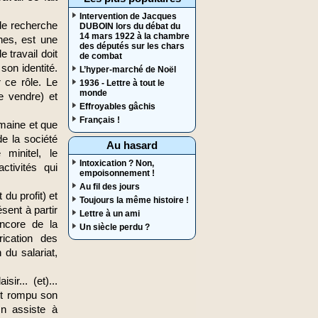
Intervention de Jacques
 de recherche
DUBOIN lors du débat du
14 mars 1922 à la chambre
hes, est une
des députés sur les chars
 travail doit
de combat
son identité.
L’hyper-marché de Noël
r ce rôle. Le
1936 - Lettre à tout le
monde
de vendre) et
Effroyables gâchis
Français !
umaine et que
de la société
Au hasard
 minitel, le
Intoxication ? Non,
ctivités qui
empoisonnement !
Au fil des jours
 du profit) et
Toujours la même histoire !
ésent à partir
Lettre à un ami
encore de la
Un siècle perdu ?
ication des
 du salariat,
sir... (et)...
ant rompu son
On assiste à