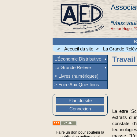
Associat
"Vous voul
Victor Hugo,
"
B
>
Accueil du site
>
La Grande Relè
Travail
L’Économie Distributive
La Grande Relève
> Livres (numériques)
> Foire Aux Questions
Plan du site
Connexion
La lettre "S
extraits d’u
constate d
technologies
Faire un don pour soutenir la
masse. "L’ex
publication entièrement