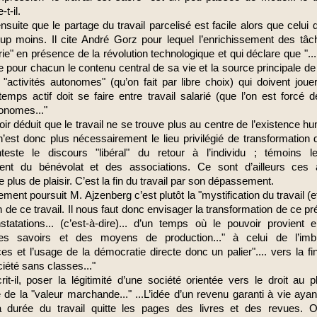
-t-il.
ensuite que le partage du travail parcelisé est facile alors que celui
oup moins. Il cite André Gorz pour lequel l’enrichissement des tâc
ie" en présence de la révolution technologique et qui déclare que "...le
e pour chacun le contenu central de sa vie et la source principale de 
"activités autonomes" (qu’on fait par libre choix) qui doivent joue
emps actif doit se faire entre travail salarié (que l’on est forcé 
tonomes..."
ir déduit que le travail ne se trouve plus au centre de l’existence h
 n’est donc plus nécessairement le lieu privilégié de transformation 
nteste le discours "libéral" du retour à l’individu ; témoins le
nt du bénévolat et des associations. Ce sont d’ailleurs ces a
e plus de plaisir. C’est la fin du travail par son dépassement.
ment poursuit M. Ajzenberg c’est plutôt la "mystification du travail (et
n de ce travail. Il nous faut donc envisager la transformation de ce pr
tatations... (c’est-à-dire)... d’un temps où le pouvoir provient 
des savoirs et des moyens de production..." à celui de l’imbr
s et l’usage de la démocratie directe donc un palier".... vers la fin
iété sans classes..."
écrit-il, poser la légitimité d’une société orientée vers le droit au plai
de la "valeur marchande..." ...L’idée d’un revenu garanti à vie ay
a durée du travail quitte les pages des livres et des revues. 