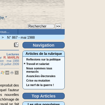
ée."
ous...
>
N° 867 - mai 1988
Navigation
Articles de la rubrique
Lectures
ar
R. MARLIN
Reflexions sur la politique
ion : mai 1988
16 juillet 2009
Travail et salariat
Nous sommes tous
menacés
Avancées électorales
Crise ou mutation
reproduit des
Le nerf de la guerre !
quel l’auteur
s nouvelles
Top Articles
du chômage de
avail se fait
Les plus populaires