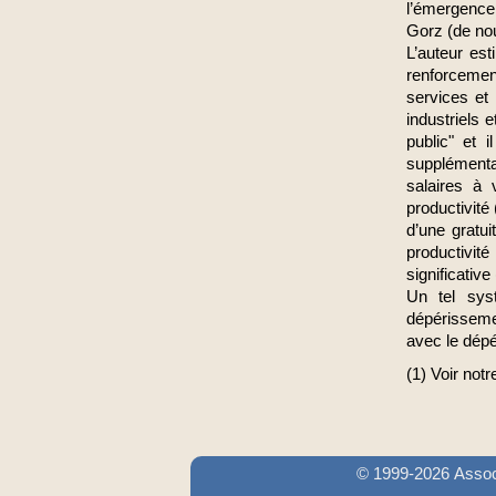
l’émergence 
Gorz (de no
L’auteur est
renforcement
services et
industriels 
public" et 
supplémentai
salaires à 
productivité
d’une gratu
productivit
significative
Un tel syst
dépérisseme
avec le dépé
(1) Voir notr
© 1999-2026 Associ