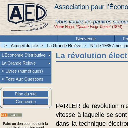
Association pour l’Écono
"Vous voulez les pauvres secour
Victor Hugo,
"Quatre-Vingt-Treize"
(1874)
Bienvenue
Po
>
Accueil du site
>
La Grande Relève
>
N° de 1935 à nos jou
La révolution élec
L’Économie Distributive
La Grande Relève
> Livres (numériques)
> Foire Aux Questions
Plan du site
Connexion
PARLER de révolution n’e
vitesse à laquelle se sont
dans la technique électro
Faire un don pour soutenir la
publication entièrement