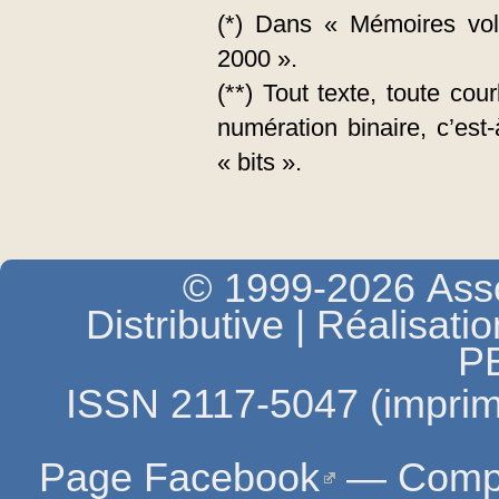
(*) Dans « Mémoires volé
2000 ».
(**) Tout texte, toute co
numération binaire, c’est
« bits ».
© 1999-2026 Asso
Distributive | Réalisati
P
ISSN 2117-5047 (imprim
Page Facebook
—
Compt