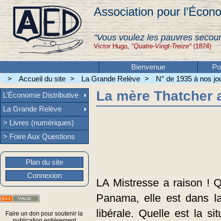
Association pour l’Écono
"Vous voulez les pauvres secour
Victor Hugo,
"Quatre-Vingt-Treize"
(1874)
Bienvenue
Po
>
Accueil du site
>
La Grande Relève
>
N° de 1935 à nos jou
La mère Thatcher a
L’Économie Distributive
La Grande Relève
> Livres (numériques)
> Foire Aux Questions
Plan du site
Connexion
LA Mistresse a raison ! 
Panama, elle est dans la 
libérale. Quelle est la 
Faire un don pour soutenir la
publication entièrement