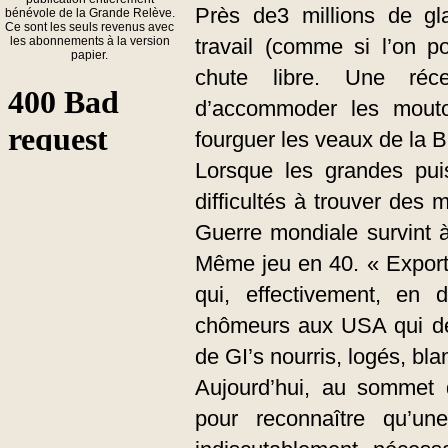
Près de3 millions de gla
bénévole de la Grande Relève.
Ce sont les seuls revenus avec
les abonnements à la version
travail (comme si l’on p
papier.
chute libre. Une réces
d’accommoder les mout
fourguer les veaux de la Br
Lorsque les grandes pui
difficultés à trouver des 
Guerre mondiale survint à
Même jeu en 40. « Exporte
qui, effectivement, en d
chômeurs aux USA qui dev
de GI’s nourris, logés, bla
Aujourd’hui, au sommet d
pour reconnaître qu’u