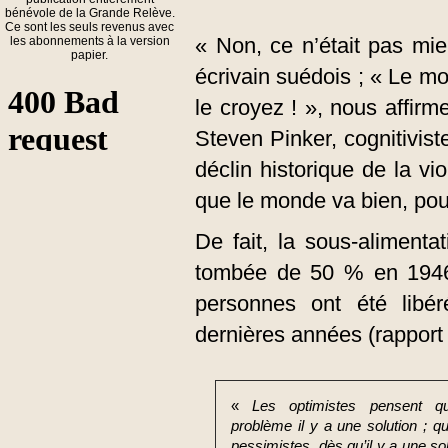
bénévole de la Grande Relève.
Ce sont les seuls revenus avec
« Non, ce n’était pas mi
les abonnements à la version
papier.
écrivain suédois ; « Le 
le croyez ! », nous affir
Steven Pinker, cognitivist
déclin historique de la v
que le monde va bien, pou
De fait, la sous-alimenta
tombée de 50 % en 1946 
personnes ont été lib
dernières années (rappor
«
Les optimistes pensent qu
problème il y a une solution ; q
pessimistes, dès qu’il y a une sol