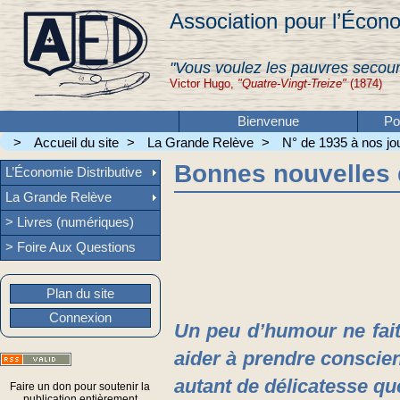
Association pour l’Écono
"Vous voulez les pauvres secour
Victor Hugo,
"Quatre-Vingt-Treize"
(1874)
Bienvenue
Po
>
Accueil du site
>
La Grande Relève
>
N° de 1935 à nos jou
Bonnes nouvelles
L’Économie Distributive
La Grande Relève
> Livres (numériques)
> Foire Aux Questions
Plan du site
Connexion
Un peu d’humour ne fait
aider à prendre conscie
autant de délicatesse qu
Faire un don pour soutenir la
publication entièrement